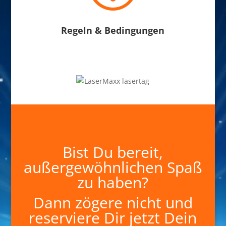
Regeln & Bedingungen
Bist Du bereit,
außergewöhnlichen Spaß
zu haben?
Dann zögere nicht und
reserviere Dir jetzt Dein