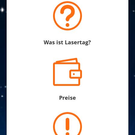
t
Was ist Lasertag?

Preise
r